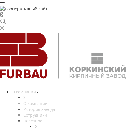
О компании
О компании
История завода
Сотрудники
Полезное