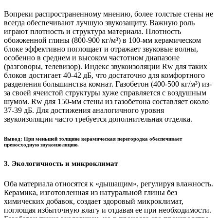
Вопреки распространенному мнению, более толстые стены не
всегда обеспечивают лучшую звукозащиту. Важную роль
играют плотность и структура материала. Плотность
обожженной глины (800-900 кг/м³) в 100-мм керамическом
блоке эффективно поглощает и отражает звуковые волны,
особенно в среднем и высоком частотном диапазоне
(разговоры, телевизор). Индекс звукоизоляции Rw для таких
блоков достигает 40-42 дБ, что достаточно для комфортного
разделения большинства комнат. Газобетон (400-500 кг/м³) из-
за своей ячеистой структуры хуже справляется с воздушным
шумом. Rw для 150-мм стены из газобетона составляет около
37-39 дБ. Для достижения аналогичного уровня
звукоизоляции часто требуется дополнительная отделка.
Вывод: При меньшей толщине керамическая перегородка обеспечивает
превосходную звукоизоляцию.
3. Экологичность и микроклимат
Оба материала относятся к «дышащим», регулируя влажность.
Керамика, изготовленная из натуральной глины без
химических добавок, создает здоровый микроклимат,
поглощая избыточную влагу и отдавая ее при необходимости.