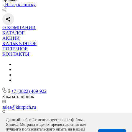
Назад к списку
О КОМПАНИИ
КАТАЛОГ
АКЦИИ
КАЛЬКУЛЯТОР
ПОЛЕЗНОЕ
КОНТАКТЫ
+7 (3822) 469-922
Заказать звонок
sales@kkirpich.ru
Офис г. Томск, ул. Гоголя, 55, Завод: Томская область, пос.
Данный веб-сайт использует cookie-файлы,
Копылово, ул. Морозова, 2а
Яндекс.Метрика в целях предоставления вам
Политика конфиденциальности
лучшего пользовательского опыта на нашем