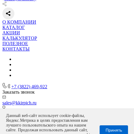
О КОМПАНИИ
КАТАЛОГ
АКЦИИ
КАЛЬКУЛЯТОР
ПОЛЕЗНОЕ
КОНТАКТЫ
+7 (3822) 469-922
Заказать звонок
sales@kkirpich.ru
Офис г. Томск, ул. Гоголя, 55, Завод: Томская область, пос.
Данный веб-сайт использует cookie-файлы,
Копылово, ул. Морозова, 2а
Яндекс.Метрика в целях предоставления вам
Политика конфиденциальности
лучшего пользовательского опыта на нашем
сайте. Продолжая использовать данный сайт,
Принять