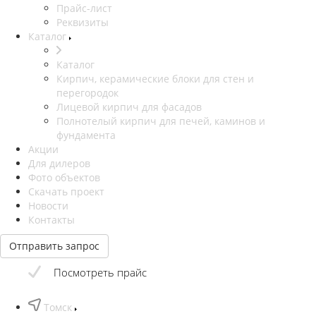
Прайс-лист
Реквизиты
Каталог
Каталог
Кирпич, керамические блоки для стен и
перегородок
Лицевой кирпич для фасадов
Полнотелый кирпич для печей, каминов и
фундамента
Акции
Для дилеров
Фото объектов
Скачать проект
Новости
Контакты
Отправить запрос
Посмотреть прайс
Томск