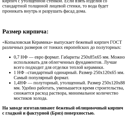
кирпич с утолщенной стенкой. Если взять изделия со
стандартной толщиной лицевой стенки, то вода будет
проникать внутрь и разрушать фасад дома.
Размер кирпича:
«Копыловская Керамика» выпускает бежевый кирпич ГОСТ
различных размеров от тонких европейских до полуторных:
0,7 НФ — евро формат. Габариты 250х85х65 мм. Можно
использовать для облегченных фундаментов. Лучше
всего подходит для отделки теплой керамики.
1 НФ –стандартный одинарный. Размер 250х120х65 мм.
Самый популярный формат.
1,4НФ — полуторный, утолщенный. Размер 250х120х88
мм. Удобно работать, уменьшается время строительства,
снижается расход раствора, минимальное количество
мостиков холода.
На заводе изготавливают бежевый облицовочный кирпич
с гладкой и фактурной (Бриз) поверхностью.