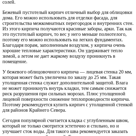
солей.
Бежевый пустотелый кирпич отличный выбор для облицовки
дома. Его можно использовать для отделки фасада, для
строительства межкомнатных перегородок и внутренних стен.
Из этого кирпича получаются красивые заборы, арки. Так как
это пустотелый кирпич, то вес у него меньше полнотелого,
поэтому его можно использовать на легких фундаментах.
Благодаря порам, заполненным воздухом, у кирпича очень
хорошие тепловые характеристики. Он удерживает тепло
зимой, а летом не дает жаркому воздуху проникнуть в
помещение.
У бежевого облицовочного кирпича — лицевая стенка 20 мм,
которая может быть увеличена по заказу до 25 мм. Такая
утолщенная стенка служит дополнительной защитой. Влага
не может проникнуть внутрь кладки, тем самым снижается
риск разрушения при сильных морозах. Плюс утолщенной
лицевой поверхности снижение теплопроводности кирпича.
Поэтому рекомендуется купить кирпич с утолщенной стенкой
для районов Крайнего Севера.
Сегодня популярной считается кладка с углубленным швом,
который не только смотрится эстетично и стильно, но и
улучшает сток воды. Для такого шва рекомендуется заказать